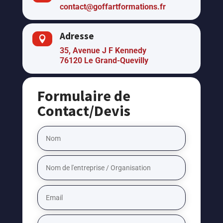
contact@goffartformations.fr
Adresse

35, Avenue J F Kennedy
76120 Le Grand-Quevilly
Formulaire de
Contact/Devis