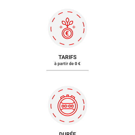
TARIFS
à partir de
0 €
DURÉE