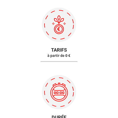
TARIFS
à partir de
0 €
DURÉE