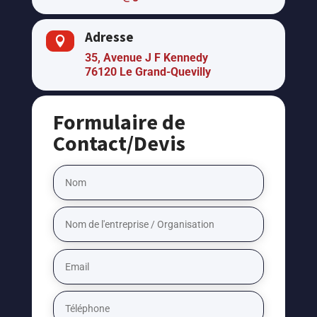
Adresse

35, Avenue J F Kennedy
76120 Le Grand-Quevilly
Formulaire de
Contact/Devis