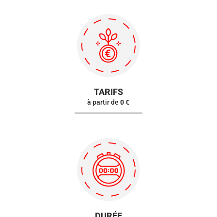
TARIFS
à partir de
0 €
DURÉE