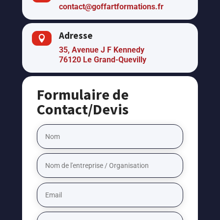
contact@goffartformations.fr
Adresse

35, Avenue J F Kennedy
76120 Le Grand-Quevilly
Formulaire de
Contact/Devis