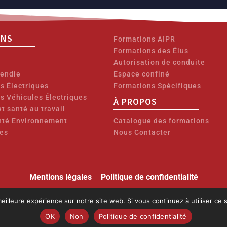
ONS
Formations AIPR
Formations des Élus
Autorisation de conduite
cendie
Espace confiné
ns Électriques
Formations Spécifiques
ns Véhicules Électriques
À PROPOS
t santé au travail
nté Environnement
Catalogue des formations
es
Nous Contacter
Mentions légales
–
Politique de confidentialité
Copyright © 2026 GOFFART FORMATIONS
eilleure expérience sur notre site web. Si vous continuez à utiliser ce
éclaration d’activité :
28 76 06137 76
(auprès de la préfecture de la Région Norm
rément de l’État. La certification Qualiopi a été délivrée au titre de la catégorie
OK
Non
Politique de confidentialité