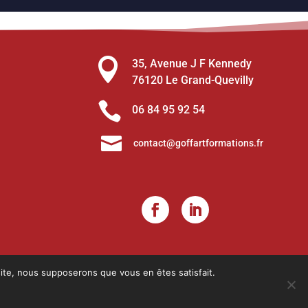

35, Avenue J F Kennedy
76120 Le Grand-Quevilly

06 84 95 92 54

contact@goffartformations.fr
 site, nous supposerons que vous en êtes satisfait.
andie).
 suivante : Actions de formation.