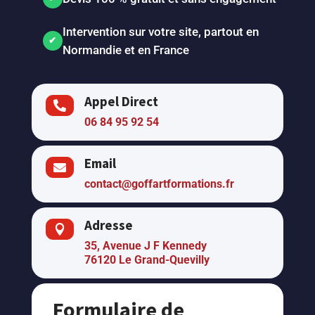
Intervention sur votre site, partout en
Normandie et en France
Appel Direct

06 84 95 92 54
Email

contact@goffartformations.fr
Adresse

35, Avenue J F Kennedy
76120 Le Grand-Quevilly
Formulaire de