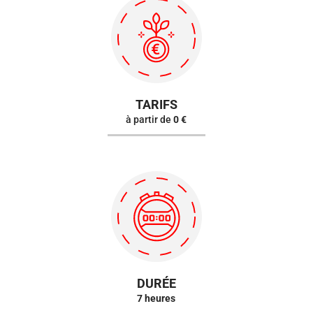
TARIFS
à partir de
0 €
DURÉE
7 heures