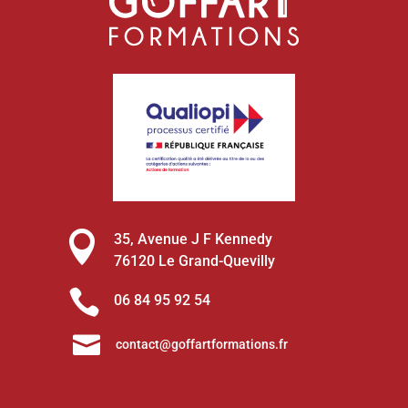

35, Avenue J F Kennedy
76120 Le Grand-Quevilly

06 84 95 92 54

contact@goffartformations.fr