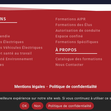
ONS
Formations AIPR
Formations des Élus
Autorisation de conduite
cendie
Espace confiné
ns Électriques
Formations Spécifiques
ns Véhicules Électriques
À PROPOS
t santé au travail
nté Environnement
Catalogue des formations
es
Nous Contacter
Mentions légales
–
Politique de confidentialité
Copyright © 2026 GOFFART FORMATIONS
eilleure expérience sur notre site web. Si vous continuez à utiliser ce
éclaration d’activité :
28 76 06137 76
(auprès de la préfecture de la Région Norm
rément de l’État. La certification Qualiopi a été délivrée au titre de la catégorie
OK
Non
Politique de confidentialité