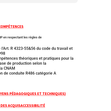
 COMPÉTENCES
P en respectant les règles de
 l’Art. R 4323-55&56 du code du travail et
998
mpétences théoriques et pratiques pour la
ase de production selon la
 la CNAM
on de conduite R486 catégorie A
YENS PÉDAGOGIQUES ET TECHNIQUES)
 DES ACQUIS
ACCESSIBILITÉ