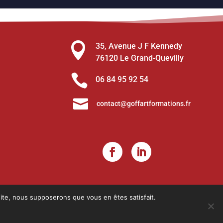

35, Avenue J F Kennedy
76120 Le Grand-Quevilly

06 84 95 92 54

contact@goffartformations.fr
 site, nous supposerons que vous en êtes satisfait.
andie).
 suivante : Actions de formation.