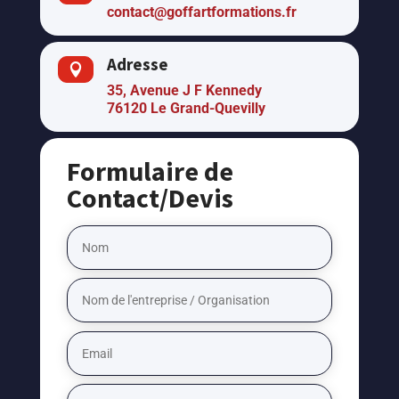
contact@goffartformations.fr
Adresse

35, Avenue J F Kennedy
76120 Le Grand-Quevilly
Formulaire de
Contact/Devis