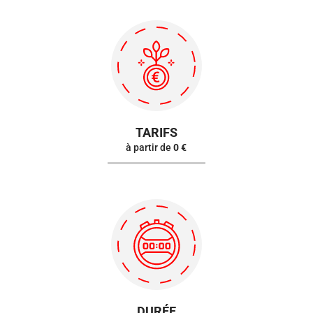
TARIFS
à partir de
0 €
DURÉE