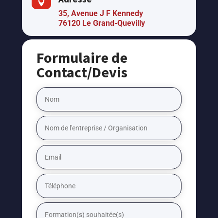

35, Avenue J F Kennedy
76120 Le Grand-Quevilly
Formulaire de
Contact/Devis