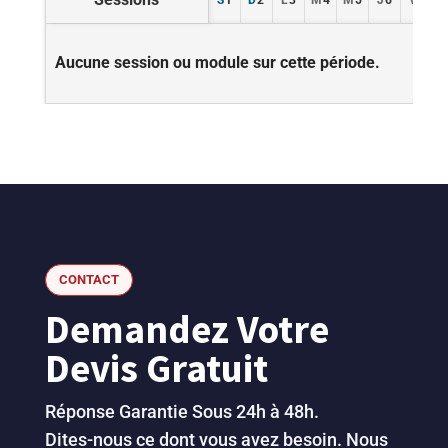
S
1
D
2
L
3
M
4
M
5
J
6
V
7
Aucune session ou module sur cette période.
CONTACT
Demandez Votre
Devis Gratuit
Réponse Garantie Sous 24h à 48h.
Dites-nous ce dont vous avez besoin. Nous