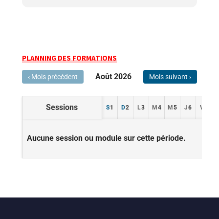
PLANNING DES FORMATIONS
Août 2026
‹ Mois précédent
Mois suivant ›
Sessions
S
1
D
2
L
3
M
4
M
5
J
6
V
7
Aucune session ou module sur cette période.