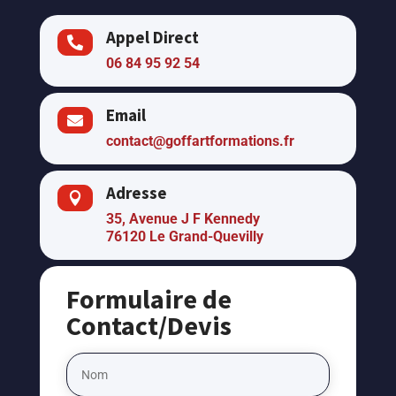
Appel Direct

06 84 95 92 54
Email

contact@goffartformations.fr
Adresse

35, Avenue J F Kennedy
76120 Le Grand-Quevilly
Formulaire de
Contact/Devis