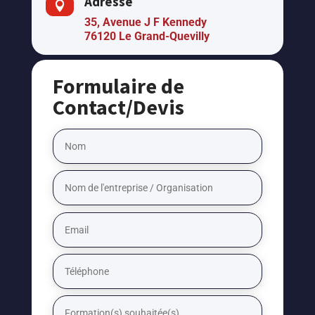
Adresse

35, Avenue J F Kennedy
76120 Le Grand-Quevilly
Formulaire de
Contact/Devis