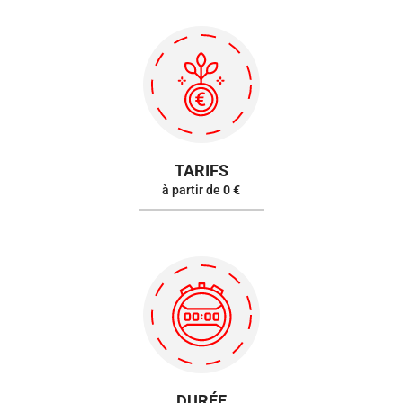
TARIFS
à partir de
0 €
DURÉE