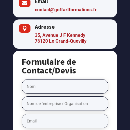
Email

contact@goffartformations.fr
Adresse

35, Avenue J F Kennedy
76120 Le Grand-Quevilly
Formulaire de
Contact/Devis