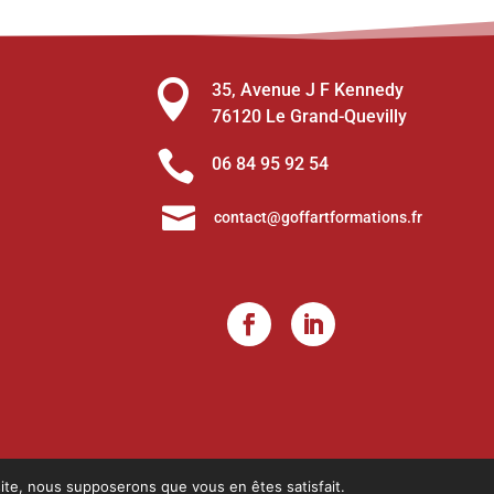

35, Avenue J F Kennedy
76120 Le Grand-Quevilly

06 84 95 92 54

contact@goffartformations.fr
 site, nous supposerons que vous en êtes satisfait.
andie).