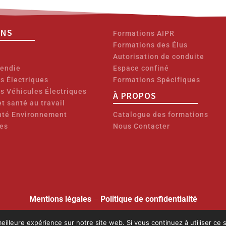
ONS
Formations AIPR
Formations des Élus
Autorisation de conduite
cendie
Espace confiné
ns Électriques
Formations Spécifiques
ns Véhicules Électriques
À PROPOS
t santé au travail
nté Environnement
Catalogue des formations
es
Nous Contacter
Mentions légales
–
Politique de confidentialité
Copyright © 2026 GOFFART FORMATIONS
eilleure expérience sur notre site web. Si vous continuez à utiliser ce
éclaration d’activité :
28 76 06137 76
(auprès de la préfecture de la Région Norm