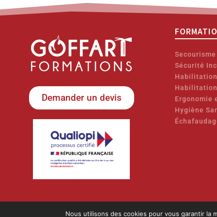
FORMATI
Secourisme
Sécurité In
Habilitatio
Habilitatio
Demander un devis
Ergonomie e
Hygiène Sa
Échafaudag
Nous utilisons des cookies pour vous garantir la m
N° de d